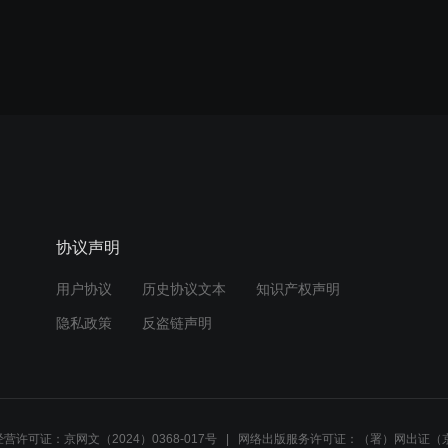
协议声明
用户协议
历史协议文本
知识产权声明
隐私政策
反盗链声明
营许可证：京网文（2024）0368-017号
网络出版服务许可证：（署）网出证（京