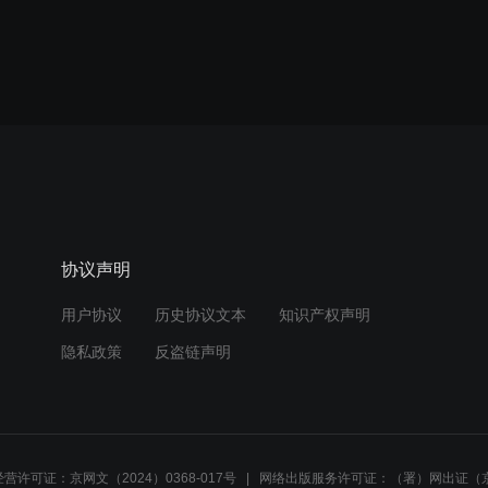
协议声明
用户协议
历史协议文本
知识产权声明
隐私政策
反盗链声明
营许可证：京网文（2024）0368-017号
网络出版服务许可证：（署）网出证（京