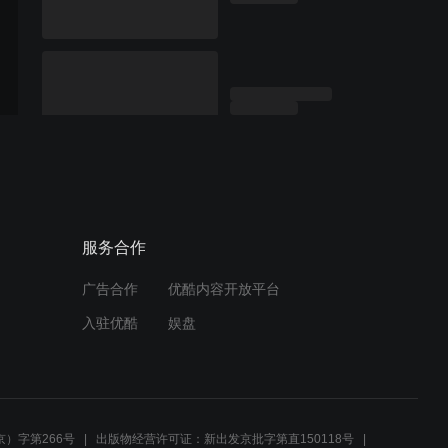
服务合作
广告合作
优酷内容开放平台
入驻优酷
娱盘
）字第266号
出版物经营许可证：新出发京批字第直150118号