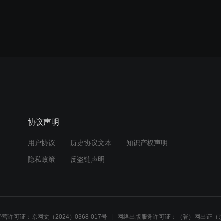
协议声明
用户协议
历史协议文本
知识产权声明
隐私政策
反盗链声明
营许可证：京网文（2024）0368-017号
网络出版服务许可证：（署）网出证（京