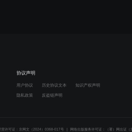
协议声明
用户协议
历史协议文本
知识产权声明
隐私政策
反盗链声明
营许可证：京网文（2024）0368-017号
网络出版服务许可证：（署）网出证（京