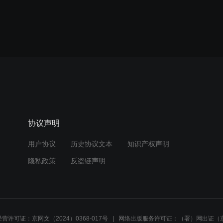
协议声明
用户协议
历史协议文本
知识产权声明
隐私政策
反盗链声明
营许可证：京网文（2024）0368-017号
网络出版服务许可证：（署）网出证（京