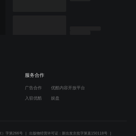
服务合作
广告合作
优酷内容开放平台
入驻优酷
娱盘
）字第266号
出版物经营许可证：新出发京批字第直150118号