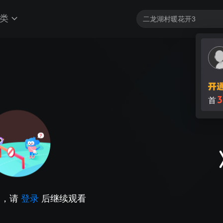
类
3
首
因，请
登录
后继续观看