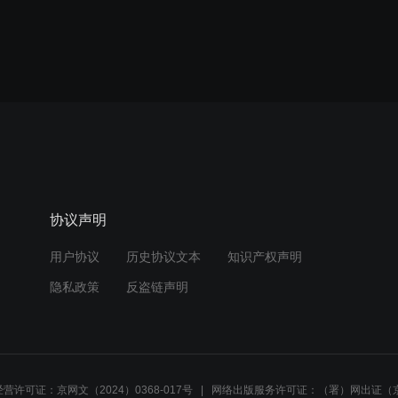
协议声明
用户协议
历史协议文本
知识产权声明
隐私政策
反盗链声明
营许可证：京网文（2024）0368-017号
网络出版服务许可证：（署）网出证（京