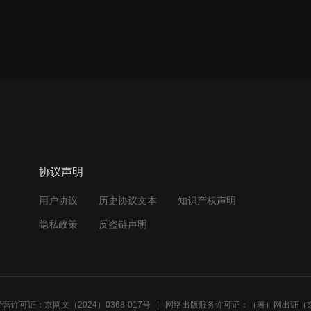
协议声明
用户协议
历史协议文本
知识产权声明
隐私政策
反盗链声明
营许可证：京网文（2024）0368-017号
网络出版服务许可证：（署）网出证（京