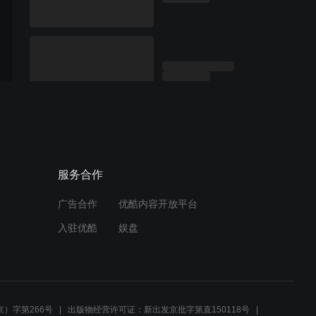
服务合作
广告合作
优酷内容开放平台
入驻优酷
娱盘
）字第266号
出版物经营许可证：新出发京批字第直150118号