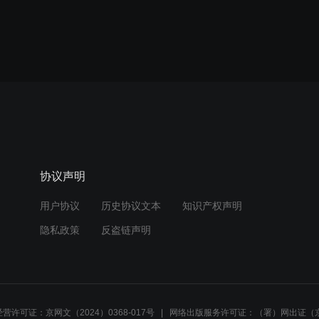
协议声明
用户协议
历史协议文本
知识产权声明
隐私政策
反盗链声明
营许可证：京网文（2024）0368-017号
网络出版服务许可证：（署）网出证（京