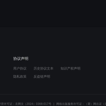
协议声明
用户协议
历史协议文本
知识产权声明
隐私政策
反盗链声明
营许可证：京网文（2024）0368-017号
网络出版服务许可证：（署）网出证（京