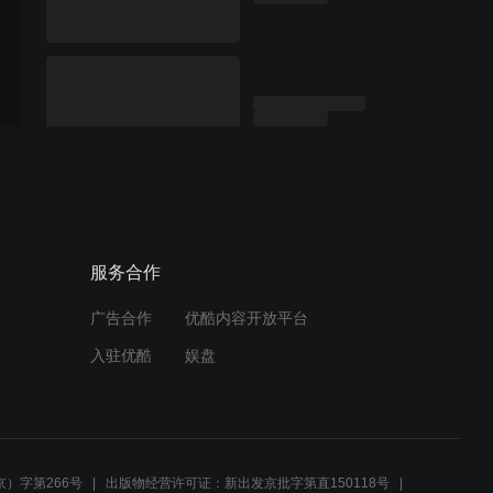
服务合作
广告合作
优酷内容开放平台
入驻优酷
娱盘
）字第266号
出版物经营许可证：新出发京批字第直150118号