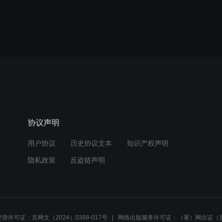
协议声明
用户协议
历史协议文本
知识产权声明
隐私政策
反盗链声明
营许可证：京网文（2024）0368-017号
网络出版服务许可证：（署）网出证（京