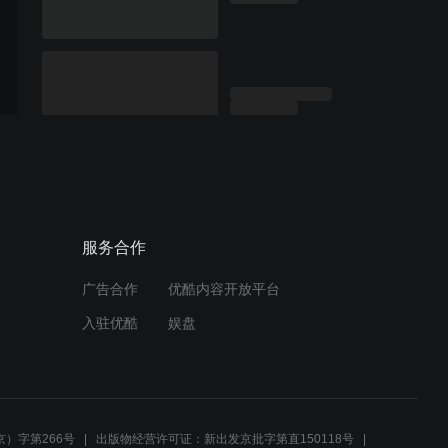
服务合作
广告合作
优酷内容开放平台
入驻优酷
娱盘
）字第266号
出版物经营许可证：新出发京批字第直150118号