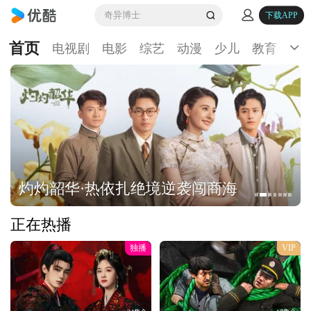
奇异博士
下载APP
首页
电视剧
电影
综艺
动漫
少儿
教育
生
灼灼韶华·热依扎绝境逆袭闯商海
正在热播
独播
VIP