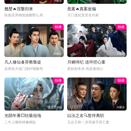
24集全
17集全
翘楚🔥涅槃归来
悬案🔥真案改编
陈都灵周翊然掀翻野心局
灭门逃犯竟变名作家
独播
独播
30集全
29集全
凡人修仙🩸异教叛徒
月鳞绮纪·连环挖心案
吴师叔大战门派奸细惨死
群妖剧本杀 画皮难画心
独播
独播
更新至34话
34集全
光阴年番💥狂吸祖地
以法之名🔍暂停离职
二牛上嘴啃神像脚趾
又怂又刚！洪亮接手死亡案