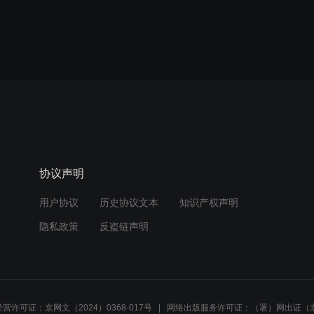
协议声明
用户协议
历史协议文本
知识产权声明
隐私政策
反盗链声明
营许可证：京网文（2024）0368-017号
网络出版服务许可证：（署）网出证（京