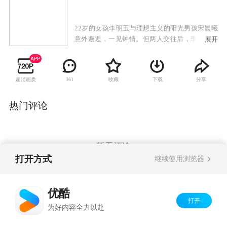
22岁的女孩李明玉与理想主义的阳光男孩宋晨曦
意外邂逅，一见钟情。但两人交往后，李明玉却
展开
对生活产生了种种不切实际的向往，并对朴实、
平凡的宋晨曦日渐不满。为了获得成功和更好的
物质生活，李明玉放弃了这段爱情，只身闯进风
超清画质
收藏
下载
分享
361
云激荡的广告行业。可是职场中激烈的拼杀使她
身陷其中，生活上也开始遭遇亲人的误解和朋友
的离去，昔日恋人的羁绊与上司的追求更是令她
热门评论
苦不堪言。在经历了世间冷暖、悲欢离合后，李
明玉终于幡然醒悟，放弃不切实际的奢望，重新
找到了人生的方向，并重新回到了宋晨曦身边，
两人携手创业，共同创建美好的未来。
暂无评论
打开方式
继续使用浏览器
Copyright©
2026
优酷 youku.com
版权所有
优酷
京ICP备06050721号-1
打开
为好内容全力以赴