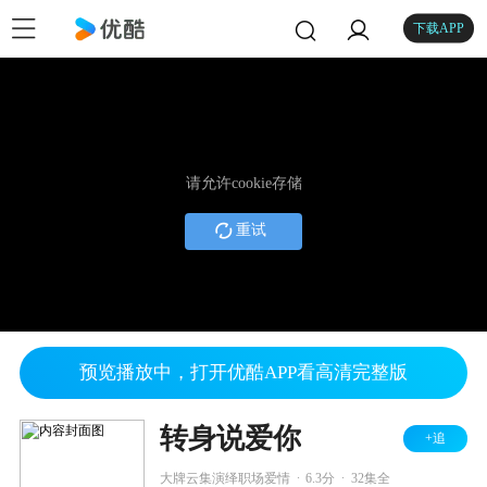
下载APP
请允许cookie存储
重试
预览播放中，打开优酷APP看高清完整版
转身说爱你
+追
.
.
大牌云集演绎职场爱情
6.3分
32集全