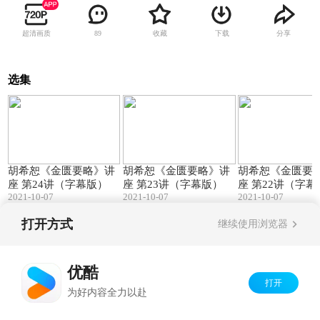
超清画质
收藏
下载
分享
89
选集
78:31
42:06
胡希恕《金匮要略》讲
胡希恕《金匮要略》讲
胡希恕《金匮要
座 第24讲（字幕版）
座 第23讲（字幕版）
座 第22讲（字幕
2021-10-07
2021-10-07
2021-10-07
打开方式
继续使用浏览器
Copyright©
2026
优酷 youku.com
版权所有
京ICP备06050721号-1
优酷
打开
为好内容全力以赴