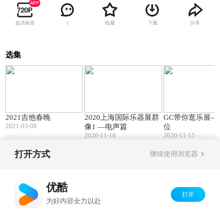
超清画质
收藏
下载
分享
1
选集
78:08
04:15
2021吉他春晚
2020上海国际乐器展群
GC带你逛乐展—
2021-03-08
像1 —电声篇
位
2020-11-16
2020-11-15
打开方式
继续使用浏览器
Copyright©
2026
优酷 youku.com
版权所有
京ICP备06050721号-1
优酷
打开
为好内容全力以赴