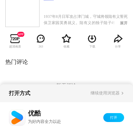
1937年8月日军攻占津门城，守城将领陆有义誓死
保卫家园英勇就义。陆有义的独子陆子峥一夜之
展开
间家破国亡。于是陆子峥成立了杀寇团，发誓要
与日本侵略者抗争到底。记者赵静始终在关注着
这支杀寇团，赵静的真实身份是中共地下党在津
超清画质
收藏
下载
分享
263
门联络点的负责人。杀寇团的勇敢果断让赵静十
分佩服，但他们毫无斗争的经验又让赵静暗暗着
急。在赵静的帮助下，杀寇团逃脱了一次又一次
热门评论
的险境。在惨烈的对敌斗争中，陆子峥也逐渐蜕
变成了一个训练有素的真正革命者。
暂无评论
打开方式
继续使用浏览器
Copyright©
2026
优酷 youku.com
版权所有
优酷
京ICP备06050721号-1
打开
为好内容全力以赴