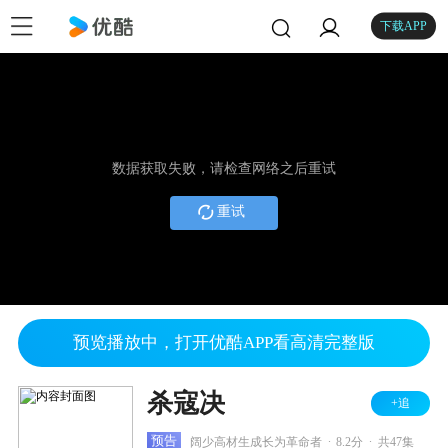
下载APP
数据获取失败，请检查网络之后重试
重试
预览播放中，打开优酷APP看高清完整版
杀寇决
+追
.
.
预告
阔少高材生成长为革命者
8.2分
共47集