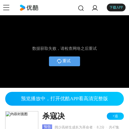
下载APP
数据获取失败，请检查网络之后重试
重试
预览播放中，打开优酷APP看高清完整版
杀寇决
+追
.
.
预告
阔少高材生成长为革命者
8.2分
共47集