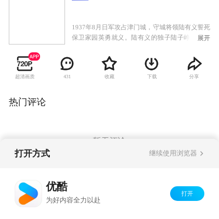
1937年8月日军攻占津门城，守城将领陆有义誓死
保卫家园英勇就义。陆有义的独子陆子峥一夜之
展开
间家破国亡。于是陆子峥成立了杀寇团，发誓要
与日本侵略者抗争到底。记者赵静始终在关注着
这支杀寇团，赵静的真实身份是中共地下党在津
超清画质
收藏
下载
分享
431
门联络点的负责人。杀寇团的勇敢果断让赵静十
分佩服，但他们毫无斗争的经验又让赵静暗暗着
急。在赵静的帮助下，杀寇团逃脱了一次又一次
热门评论
的险境。在惨烈的对敌斗争中，陆子峥也逐渐蜕
变成了一个训练有素的真正革命者。
暂无评论
打开方式
继续使用浏览器
Copyright©
2026
优酷 youku.com
版权所有
优酷
京ICP备06050721号-1
打开
为好内容全力以赴