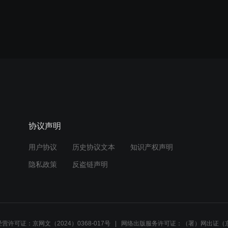
协议声明
用户协议
历史协议文本
知识产权声明
隐私政策
反盗链声明
营许可证：京网文（2024）0368-017号
网络出版服务许可证：（署）网出证（京