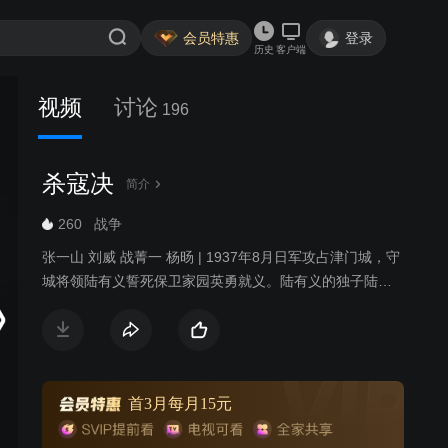
会员特惠
登录
历史
客户端
视频
讨论
196
杀寇决
简介
260
战争
张一山 刘威 战菁一 杨旸 | 1937年8月日军攻占津门城，守
城将领陆有义誓死保卫家园英勇就义。陆有义的独子陆子
峥一夜之间家破国亡。于是陆子峥成立了杀寇团，发誓要
与日本侵略者抗争到底。记者赵静始终在关注着这支杀寇
团，赵静的真实身份是中共地下党在津门联络点的负责
人。杀寇团的勇敢果断让赵静十分佩服，但他们毫无斗争
的经验又让赵静暗暗着急。在赵静的帮助下，杀寇团逃脱
首3月每月15元
了一次又一次的险境。在惨烈的对敌斗争中，陆子峥也逐