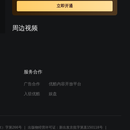
渐蜕变成了一个训练有素的真正革命者。
立即开通
周边视频
女人狠狠的将鬼子姨妈巾踩
在脚下！
01:16
服务合作
只是搜个身而已，美女你为
什么要脱衣服呢
广告合作
优酷内容开放平台
02:09
入驻优酷
娱盘
吕修文再起杀心 为救忠义三
湖伤
04:10
）字第266号
出版物经营许可证：新出发京批字第直150118号