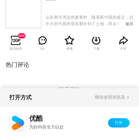
山东黄河岸边的麦香村，随着新中国的成立，以
牛大胆为首的贫农都分到了土地，而从北平归来
展开
的地主儿子马仁礼则一夜之间一无所有。牛大胆
和马仁礼一个胆大，一个有文化，既是冤家，又
是伙伴，在他们的带领下，麦香村村民用勤劳和
超清画质
收藏
下载
分享
862
智慧战胜了天灾，实现了粮食的大丰收。以狗儿
为代表的麦香村新一代农民不仅把乡镇企业办得
如火如荼，还带领村民到俄罗斯租地种地，真正
热门评论
实现了农民的发家致富。2006年《农业税条例》
废止，农业税全面取消，农民获得了进一步的解
放和自由。牛大胆看着麦香村绿油油的田地，眼
里泛起泪光，心中充满希望。
暂无评论
打开方式
继续使用浏览器
Copyright©
2026
优酷 youku.com
版权所有
优酷
京ICP备06050721号-1
打开
为好内容全力以赴