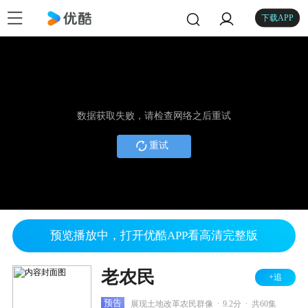
下载APP
数据获取失败，请检查网络之后重试
重试
预览播放中，打开优酷APP看高清完整版
老农民
+追
.
.
预告
展现土地改革农民群像
9.2分
共60集