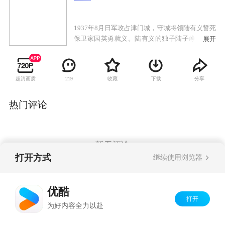
1937年8月日军攻占津门城，守城将领陆有义誓死
保卫家园英勇就义。陆有义的独子陆子峥一夜之
展开
间家破国亡。于是陆子峥成立了杀寇团，发誓要
与日本侵略者抗争到底。记者赵静始终在关注着
这支杀寇团，赵静的真实身份是中共地下党在津
超清画质
收藏
下载
分享
219
门联络点的负责人。杀寇团的勇敢果断让赵静十
分佩服，但他们毫无斗争的经验又让赵静暗暗着
急。在赵静的帮助下，杀寇团逃脱了一次又一次
热门评论
的险境。在惨烈的对敌斗争中，陆子峥也逐渐蜕
变成了一个训练有素的真正革命者。
暂无评论
打开方式
继续使用浏览器
Copyright©
2026
优酷 youku.com
版权所有
优酷
京ICP备06050721号-1
打开
为好内容全力以赴