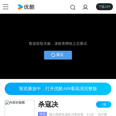
下载APP
数据获取失败，请检查网络之后重试
重试
预览播放中，打开优酷APP看高清完整版
杀寇决
+追
.
.
预告
阔少高材生成长为革命者
8.2分
共47集