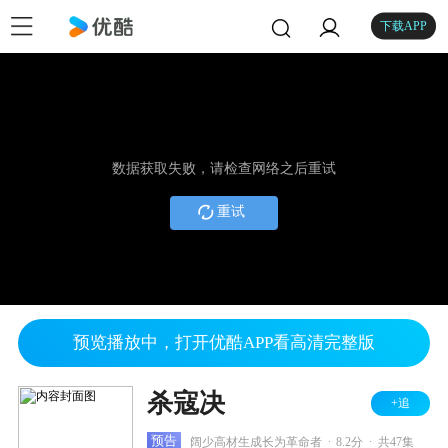
下载APP
数据获取失败，请检查网络之后重试
重试
预览播放中，打开优酷APP看高清完整版
杀寇决
+追
.
.
预告
阔少高材生成长为革命者
8.2分
共47集