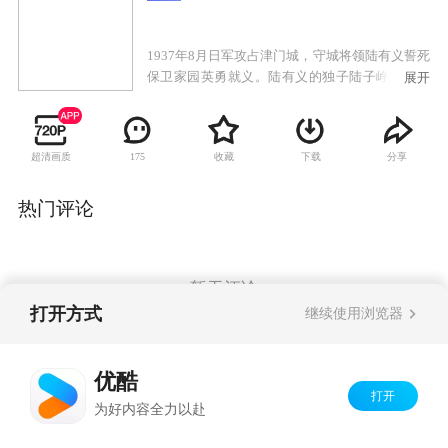
1937年8月日军攻占津门城，守城将领陆有义誓死
保卫家园英勇就义。陆有义的独子陆子峥一夜之
展开
间家破国亡。于是陆子峥成立了杀寇团，发誓要
与日本侵略者抗争到底。记者赵静始终在关注着
这支杀寇团，赵静的真实身份是中共地下党在津
超清画质
收藏
下载
分享
175
门联络点的负责人。杀寇团的勇敢果断让赵静十
分佩服，但他们毫无斗争的经验又让赵静暗暗着
急。在赵静的帮助下，杀寇团逃脱了一次又一次
热门评论
的险境。在惨烈的对敌斗争中，陆子峥也逐渐蜕
变成了一个训练有素的真正革命者。
暂无评论
打开方式
继续使用浏览器
Copyright©
2026
优酷 youku.com
版权所有
优酷
京ICP备06050721号-1
打开
为好内容全力以赴