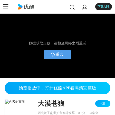
下载APP
数据获取失败，请检查网络之后重试
重试
预览播放中，打开优酷APP看高清完整版
大漠苍狼
+追
.
.
西北汉子乱世护宝智斗敌军
8.2分
34集全