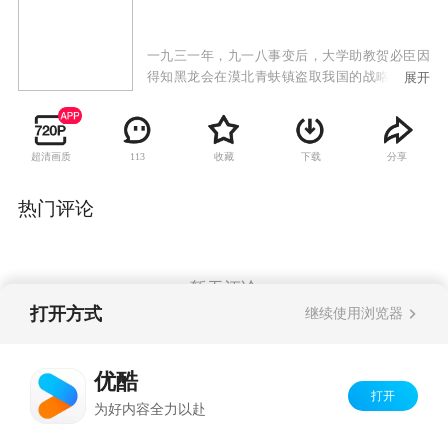
一九三一年，九一八事变后，大学助教贺必臣因
得知黑龙会在漠北青蚨镇盗取我国的战略矿产而
展开
被黑龙会追杀，幸得富有民族大义的巡捕房探长
洪泰相救。洪泰为保护贺必臣，被日本人迫害得
家破人亡，无奈下和内弟孙义带着贺必臣一起亡
超清画质
收藏
下载
分享
113
命天涯。一行人为破坏黑龙会阴谋直奔青蚨镇，
但贺必臣路上枪伤复发，在躲避黑龙会杀手时与
洪泰失散。洪泰和孙义来到青蚨镇，没想到青蚨
热门评论
镇上危机四伏。日本间谍小兰瞳已经在此经营多
年，此地乡绅宋久潺，金矿主侯家兄弟均被她收
买。而最后有一支武装土匪猛虎丹宾也被小兰瞳
渗透。另一方面，贺必臣杀回青蚨镇，原来他受
暂无评论
伤后展转到延安，加入了共产党。此次他是带着
打开方式
继续使用浏览器
党的指示来破坏日本人掠夺资源的阴谋。洪泰和
贺必臣二人连手，在大漠深处的无形战场，与侵
Copyright©
2026
优酷 youku.com
版权所有
略者展开了一场勇气和智慧的决斗。
优酷
京ICP备06050721号-1
打开
为好内容全力以赴