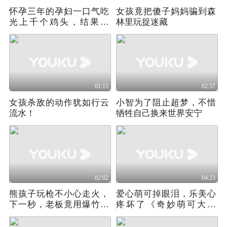
怀孕三年的孕妇一口气吃
女孩竟把傻子妈妈骗到森
光上千个鸡头，结果惨
林里玩捉迷藏
了！
01:11
02:57
女孩杀敌的动作犹如行云
小智为了阻止超梦，不惜
流水！
牺牲自己换来世界安宁
02:02
04:23
熊孩子玩枪不小心走火，
爱心萌可掉眼泪，乐美心
下一秒，老板竟用爆竹忽
疼坏了《奇妙萌可大电
悠敌人！
影》