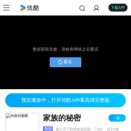
下载APP
数据获取失败，请检查网络之后重试
重试
预览播放中，打开优酷APP看高清完整版
家族的秘密
+追
.
.
预告
催人泪下的神秘追踪剧
7.8分
共103集