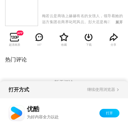
梅若云是商场上赫赫有名的女强人，领导着她的
远方集团在商界叱咤风云。彭大迟是梅若云的下
展开
属，因为结婚而在工作上捅了大篓子，导致公司
的一个大项目谈崩了。一怒之下，梅若云开除了
彭大迟，而彭大迟的婚姻也因此泡了汤。梅若云
超清画质
收藏
下载
分享
107
虽然已经和身为医生的刘伟光结了婚，但是和集
团的副总经理柯天伦一直保持着地下情人的秘密
关系，一场意外中，企业遭受了巨大的打击就此
热门评论
破产，而梅若云也锒铛入狱。
暂无评论
打开方式
继续使用浏览器
Copyright©
2026
优酷 youku.com
版权所有
优酷
京ICP备06050721号-1
打开
为好内容全力以赴