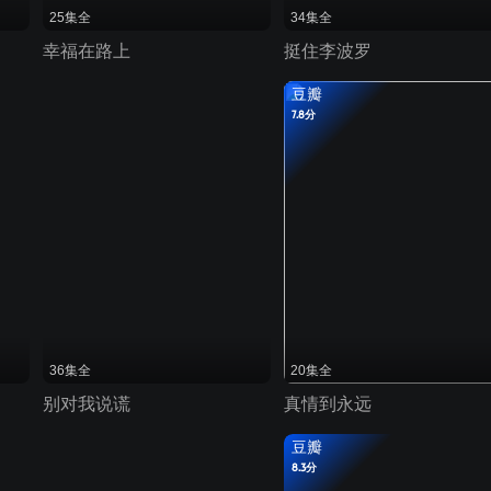
25集全
34集全
幸福在路上
挺住李波罗
豆瓣
7.8分
36集全
20集全
别对我说谎
真情到永远
豆瓣
8.3分