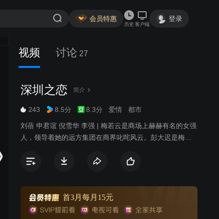
会员特惠
登录
历史
客户端
视频
讨论
27
深圳之恋
简介
243
8.5分
8.3分
爱情
都市
刘蓓 申君谊 倪雪华 李强 | 梅若云是商场上赫赫有名的女强
人，领导着她的远方集团在商界叱咤风云。彭大迟是梅若
云的下属，因为结婚而在工作上捅了大篓子，导致公司的
一个大项目谈崩了。一怒之下，梅若云开除了彭大迟，而
彭大迟的婚姻也因此泡了汤。梅若云虽然已经和身为医生
的刘伟光结了婚，但是和集团的副总经理柯天伦一直保持
着地下情人的秘密关系，一场意外中，企业遭受了巨大的
首3月每月15元
打击就此破产，而梅若云也锒铛入狱。