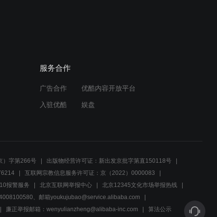
《深圳之恋》彭大迟帮梅若
云搬家
01:12
服务合作
《深圳之恋》梅若云照顾柯
天伦
广告合作
优酷内容开放平台
01:05
入驻优酷
娱盘
《深圳之恋》梅若云向彭大
迟借钱
01:06
）字第266号
出版物经营许可证：新出发京批字第直150118号
6214
互联网宗教信息服务许可证：京（2022）0000083
《深圳之恋》彭大迟再次来
10报警服务
北京互联网举报中心
北京12345文化市场举报热线
见梅若云
00580、邮箱youkujubao@service.alibaba.com
廉正举报邮箱：wenyulianzheng@alibaba-inc.com
算法公示
01:02