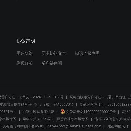
协议声明
用户协议
历史协议文本
知识产权声明
隐私政策
反盗链声明
营许可证：京网文（2024）0368-017号
网络出版服务许可证：（署）网出证（京
电视节目制作经营许可证：（京）字第00670号
食品经营许可证：JY1110812297
50721号-1
经营性网站备案信息
京公网安备11000002000017号
网络1
息举报专区
网络举报APP下载
暴恐音视频举报专区
违规不良信息举报:电话40081
人有害信息举报邮箱:youkujubao-minors@service.alibaba.com
廉正举报入口