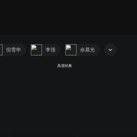
倪雪华
李强
佘晨光
高清经典