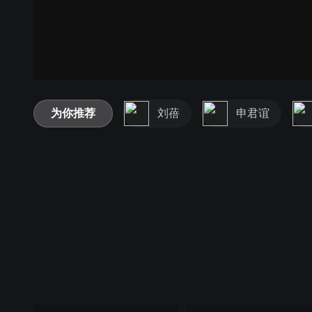
为你推荐
刘蓓
申君谊