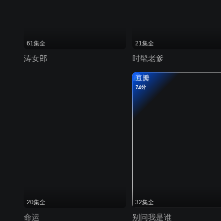
61集全
21集全
涛女郎
时髦老爹
豆瓣
7.6分
20集全
32集全
命运
别问我是谁