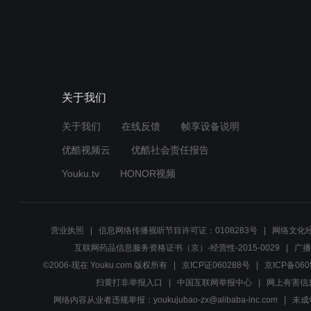
关于我们
关于我们
在线反馈
帧享设备说明
优酷视频云
优酷社会责任报告
Youku.tv
HONOR视频
营业执照
信息网络传播视听节目许可证：0108283号
网络文化经
互联网药品信息服务资格证书（京）-经营性-2015-0029
广播
©2006-现在 Youku.com 版权所有
京ICP证060288号
京ICP备060
扫黄打非举报入口
中国互联网举报中心
网上有害信
网络内容从业者违规举报：youkujubao-zx@alibaba-inc.com
未成年