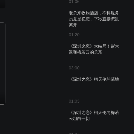
01:06
老总来收购酒店，不料服务
员竟是初恋，下秒直接慌乱
离开
01:20
《深圳之恋》大结局！彭大
迟和梅若云的关系
03:00
《深圳之恋》柯天伦的墓地
01:03
《深圳之恋》柯天伦向梅若
云坦白一切