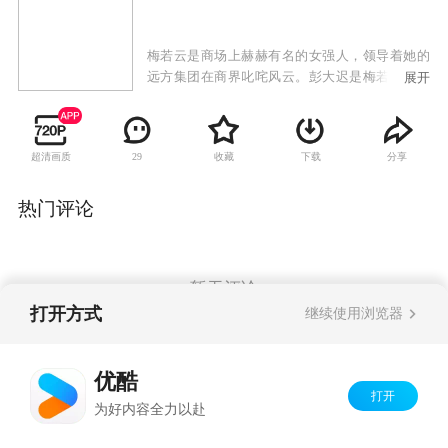
梅若云是商场上赫赫有名的女强人，领导着她的
远方集团在商界叱咤风云。彭大迟是梅若云的下
展开
属，因为结婚而在工作上捅了大篓子，导致公司
的一个大项目谈崩了。一怒之下，梅若云开除了
彭大迟，而彭大迟的婚姻也因此泡了汤。梅若云
超清画质
收藏
下载
分享
29
虽然已经和身为医生的刘伟光结了婚，但是和集
团的副总经理柯天伦一直保持着地下情人的秘密
关系，一场意外中，企业遭受了巨大的打击就此
热门评论
破产，而梅若云也锒铛入狱。
暂无评论
打开方式
继续使用浏览器
Copyright©
2026
优酷 youku.com
版权所有
优酷
京ICP备06050721号-1
打开
为好内容全力以赴