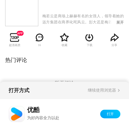
梅若云是商场上赫赫有名的女强人，领导着她的
远方集团在商界叱咤风云。彭大迟是梅若云的下
展开
属，因为结婚而在工作上捅了大篓子，导致公司
的一个大项目谈崩了。一怒之下，梅若云开除了
彭大迟，而彭大迟的婚姻也因此泡了汤。梅若云
超清画质
收藏
下载
分享
16
虽然已经和身为医生的刘伟光结了婚，但是和集
团的副总经理柯天伦一直保持着地下情人的秘密
关系，一场意外中，企业遭受了巨大的打击就此
热门评论
破产，而梅若云也锒铛入狱。
暂无评论
打开方式
继续使用浏览器
Copyright©
2026
优酷 youku.com
版权所有
优酷
京ICP备06050721号-1
打开
为好内容全力以赴