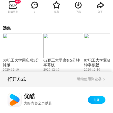
超清画质
收藏
下载
分享
1
选集
05:39
07:05
08职工大学周庆顺5分
02职工大学康智5分钟
07职工大学冀晓
钟版
字幕版
钟字幕版
2020-12-10
2020-12-10
2020-12-10
打开方式
继续使用浏览器
Copyright©
2026
优酷 youku.com
版权所有
京ICP备06050721号-1
优酷
打开
为好内容全力以赴