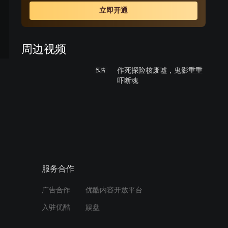
贝利。寻求刺激的年轻人们一拍即合，携手踏入了这个至
立即开通
今仍为核辐射的乌云笼罩的废城。 当地颓败、死亡、
神秘的氛围给了这群人前所未有的末世体验，可是他们同
时发现，自己并非是这座死城中的唯一生物。随着夜幕降
周边视频
临，死神之手渐渐向这群胆大妄为的年轻人逼近……
作死探险核废墟，鬼影重重
预告
吓断魂
00:33
作死男女核废墟探险，想不
预告
到……
02:14
服务合作
惊现恶鬼废核站《切尔诺贝
预告
广告合作
优酷内容开放平台
利日记》中文预告
入驻优酷
娱盘
02:30