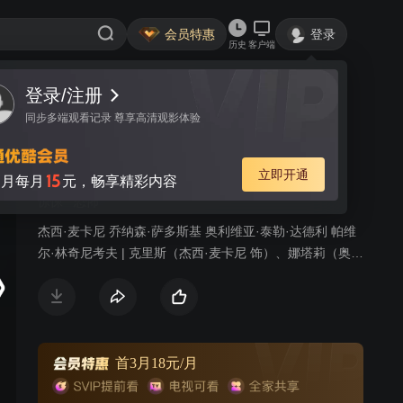
会员特惠
登录
历史
客户端
登录/注册
视频
讨论
858
同步多端观看记录 尊享高清观影体验
切尔诺贝利日记
简介
立即开通
15
月每月
元，畅享精彩内容
惊悚
恐怖
杰西·麦卡尼 乔纳森·萨多斯基 奥利维亚·泰勒·达德利 帕维
尔·林奇尼考夫 | 克里斯（杰西·麦卡尼 饰）、娜塔莉（奥利
维亚·泰勒·达德利 饰）、阿曼达（Devin Kelley 饰）等来自
美国的青年男女正在进行一段快乐有趣的欧洲之旅，当他
们抵达乌克兰时，经当地好友保罗（乔纳森·萨多斯基 饰）
的介绍，他们和另外两名客人组团，跟随当地向导尤里
（迪米特雷·蒂亚琴科 饰）展开了一段极限旅游。所谓极限
首3月18元/月
旅游竟是走入在1986年因核泄漏事故而沦为鬼城的切尔诺