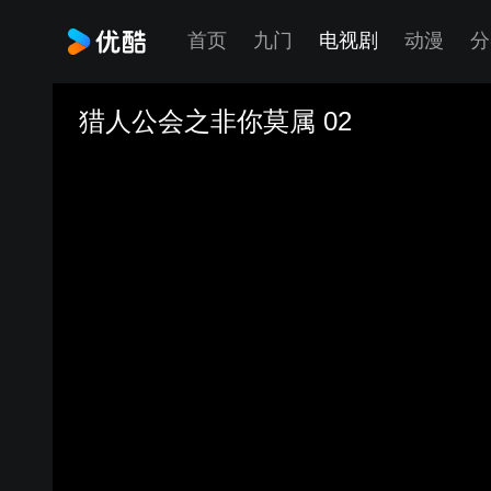
首页
九门
电视剧
动漫
分
猎人公会之非你莫属 02