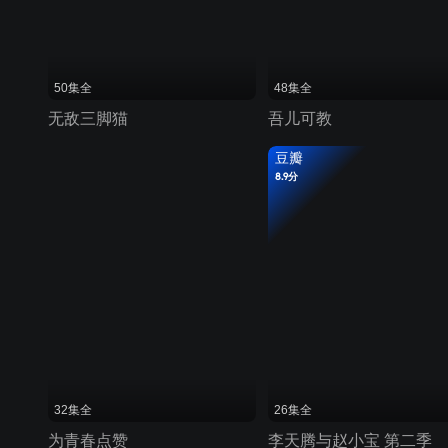
50集全
48集全
无敌三脚猫
吾儿可教
豆瓣
8.9分
32集全
26集全
为青春点赞
李天腾与赵小宝 第二季