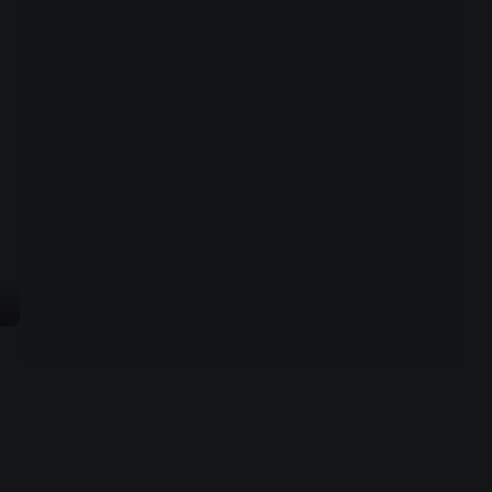
她们东西
02:42
内功大师谎称自己会缩骨
功，竟把自己硬塞进一个桶
里，结果骨折了
02:12
技校毕业的高材生自制二踢
脚，怎么都拆不了，最后拆
弹专家都倒
01:33
抓鬼大师表演鬼上身，竟然
还是个得了糖尿病的鬼，死
时才9岁
02:28
大师王神出鬼没穿墙而来，
抓鬼工作还要靠介绍，笑岔