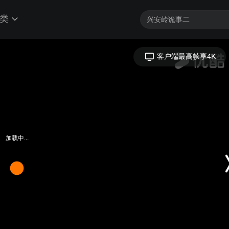
类
客户端最高帧享4K
加载中...