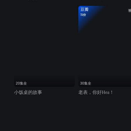
豆瓣
7.1分
20集全
30集全
小饭桌的故事
老表，你好Hea！