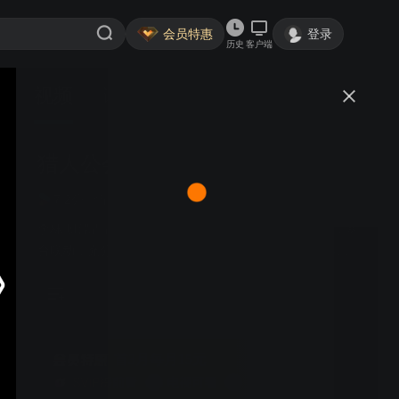
会员特惠
登录
历史
客户端
视频
讨论
325
猎人公会之非你莫属
简介
7.2分
情景喜剧
都市职场
李林 班泓青青 黄艺馨 乔杉 | 国内以真人秀栏目为发想，网
台联动，充分运用互联网思维创作而成的非典型职场爆笑
网络喜剧。“猎人公会”有三宝：抠门又毒舌的囧老大丁一
毛，腹黑又傲娇的俏女郎茉莉，“蓝翔”高材生、非典型技术
宅男凯瑞。这三个职场杀手凭借着在短短一年内赶走87任
总监的光荣战绩成功激怒了大老板，被下了“再招不来一位
总监，就统统滚蛋！”的命令。于是三人在接下来的日子里
首3月每月15元
先后遇到了想要痛改前非的“偷窃癖患者”叶萧、因为美貌而