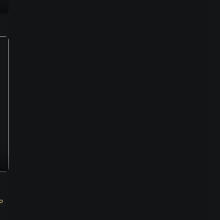
娆妹子身边舞 无动于衷是专
家
02:14
猎人公会之非你莫属 05 妖
娆妹子身边舞 无动于衷是专
家
02:13
乔杉催眠放倒三人，又偷东
西又动邪念！
02:00
为求职位隐瞒病情，奇葩男
纠结回答
02:14
P
女同事使出美人计都不管
用，这个男人瞎了吗？