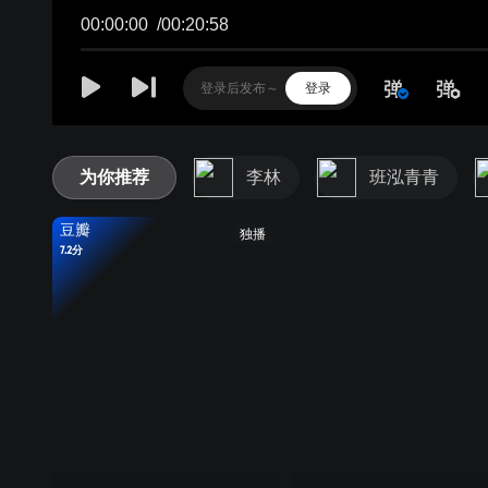
00:00:00
/
00:20:58
登录
为你推荐
李林
班泓青青
豆瓣
独播
7.2分