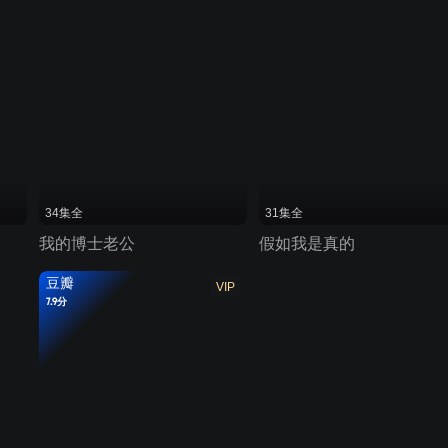
34集全
31集全
我的博士老公
假如我是真的
豆瓣
VIP
7.9分