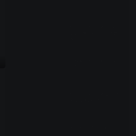
01:28
猎人公会之非你莫属 05 妖
娆妹子身边舞 无动于衷是专
家
02:13
乔杉催眠放倒三人，又偷东
西又动邪念！
02:00
猎人公会之非你莫属 01 为
求职位隐病情 奇葩男纠结回
答
02:14
女同事使出美人计都不管
用，这个男人瞎了吗？