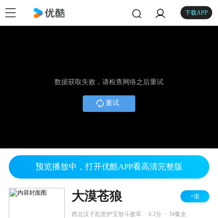
下载APP
数据获取失败，请检查网络之后重试
重试
预览播放中，打开优酷APP看高清完整版
大漠苍狼
+追
.
.
西北汉子乱世护宝智斗敌军
8.2分
34集全