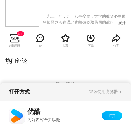
一九三一年，九一八事变后，大学助教贺必臣因
得知黑龙会在漠北青蚨镇盗取我国的战略矿产而
展开
被黑龙会追杀，幸得富有民族大义的巡捕房探长
洪泰相救。洪泰为保护贺必臣，被日本人迫害得
家破人亡，无奈下和内弟孙义带着贺必臣一起亡
超清画质
收藏
下载
分享
89
命天涯。一行人为破坏黑龙会阴谋直奔青蚨镇，
但贺必臣路上枪伤复发，在躲避黑龙会杀手时与
洪泰失散。洪泰和孙义来到青蚨镇，没想到青蚨
热门评论
镇上危机四伏。日本间谍小兰瞳已经在此经营多
年，此地乡绅宋久潺，金矿主侯家兄弟均被她收
买。而最后有一支武装土匪猛虎丹宾也被小兰瞳
渗透。另一方面，贺必臣杀回青蚨镇，原来他受
暂无评论
伤后展转到延安，加入了共产党。此次他是带着
打开方式
继续使用浏览器
党的指示来破坏日本人掠夺资源的阴谋。洪泰和
贺必臣二人连手，在大漠深处的无形战场，与侵
Copyright©
2026
优酷 youku.com
版权所有
略者展开了一场勇气和智慧的决斗。
优酷
京ICP备06050721号-1
打开
为好内容全力以赴