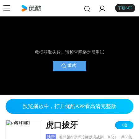
下载APP
数据获取失败，请检查网络之后重试
重试
预览播放中，打开优酷APP看高清完整版
虎口拔牙
+追
.
.
预告
姜武领衔演绎冷幽默谍战剧
8.5分
共38集