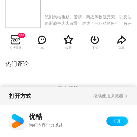
该剧集结幽默、爱情、商战等收视元素，以反法
西斯战争为大背景，讲述了一场精彩纷呈的谍战
展开
大戏。剧本人物设定鲜明、情节紧张、悬疑中带
有黑色幽默的故事情节以及“美剧式”步步推进的
布局，成为该剧最重要看点，有望打造一部中国
超清画质
收藏
下载
分享
207
版《虎口脱险》。
热门评论
暂无评论
打开方式
继续使用浏览器
Copyright©
2026
优酷 youku.com
版权所有
优酷
京ICP备06050721号-1
打开
为好内容全力以赴