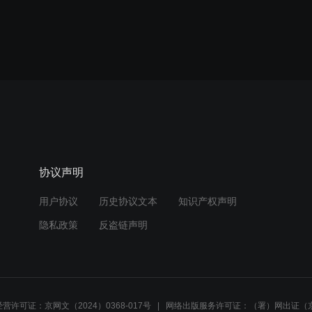
协议声明
用户协议
历史协议文本
知识产权声明
隐私政策
反盗链声明
营许可证：京网文（2024）0368-017号
网络出版服务许可证：（署）网出证（京