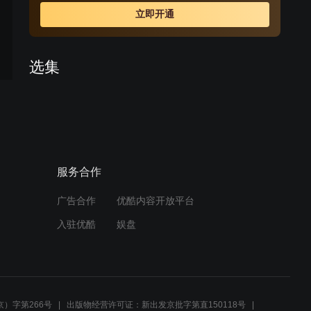
中。随即其身世谜团被逐步发现，无奈置身其中的美丽却
立即开通
始终坚持着她的梦想，用她有如天使一般的心灵影响着周
遭的人们，当所有浮华褪尽，是如钻石般璀璨的梦想照亮
前路。
选集
预告
预告
预告
1
2
3
周边视频
服务合作
心机女为报复撞伤穷女孩，
怎料竟是她失散的亲姐姐，
广告合作
优酷内容开放平台
瞬间不淡定了
入驻优酷
娱盘
06:10
女孩在医院帮助了老奶奶，
怎料对方是董事长，还是她
亲奶奶
）字第266号
出版物经营许可证：新出发京批字第直150118号
08:33