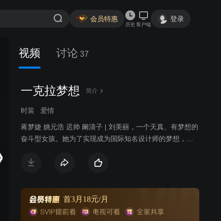
会员特惠
登录
历史
客户端
视频
讨论
37
一克拉梦想
简介
时装
爱情
蒋梦婕 姚元浩 迟帅 阚清子 | 刘美丽，一个天真、有梦想的
奋斗型女孩。她为了实现成为国际知名设计师的梦想，走
上了中国梦想秀的舞台。尽管梦想舞台没能为她转动，却
也给她完成另一心愿的机会——呼吁热心人帮她找寻失散
的妹妹。然而美丽从未放弃自己的设计梦想，努力投考服
装业巨头云想公司，却在云想撞上命中冤家周旋，与其产
生了一段剪不断理还乱的关系。当云想与天衣两大服装业
首3月18元/月
龙头的商业大战如火如荼地展开，美丽身不由己地卷入其