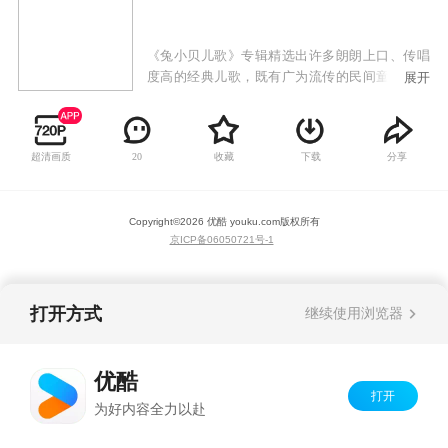
《兔小贝儿歌》专辑精选出许多朗朗上口、传唱
度高的经典儿歌，既有广为流传的民间童谣，也
展开
有极具时代感的原创歌曲，以兔小贝、兔小美等
可爱的卡通形象，通过小歌手们童稚的嗓音为大
家带来全新的儿歌世界。《兔小贝儿歌》专辑符
超清画质
收藏
下载
分享
20
合当代审美、时代潮流的高品质儿歌动画，韵律
轻快活泼的曲调，生动有趣易跟唱的歌词，欢唱
出少年儿童健康向上的精神风貌，让儿童感受到
Copyright©
2026
优酷 youku.com
版权所有
欢乐的音乐氛围，还能从歌曲中学习语言，培养
京ICP备06050721号-1
美感，启发益智，增长见识。
打开方式
继续使用浏览器
优酷
打开
为好内容全力以赴