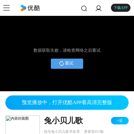
下载APP
数据获取失败，请检查网络之后重试
重试
预览播放中，打开优酷APP看高清完整版
兔小贝儿歌
+追
.
快乐兔小贝儿歌齐欢享
更新至815集