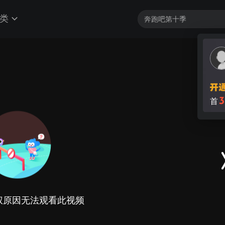
类
3
首
权原因无法观看此视频