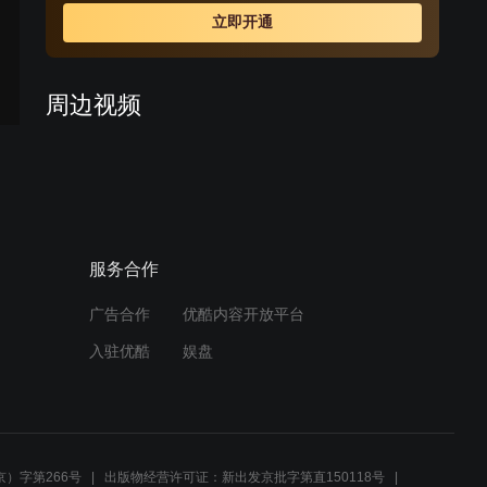
上演了一幕幕既令人捧腹又耐人寻味的人间喜剧。
立即开通
周边视频
揭明星内幕，两人深谈明星
情感问题
00:40
服务合作
老陈家庭的误会：妻提前更
年，女仍青春期
广告合作
优酷内容开放平台
01:30
入驻优酷
娱盘
税务所混乱升级，愤怒男子
威胁强行取发票
02:49
）字第266号
出版物经营许可证：新出发京批字第直150118号