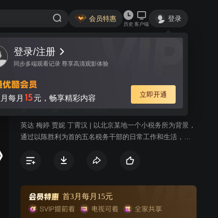
会员特惠
登录
历史
客户端
登录/注册
视频
讨论
同步多端观看记录 尊享高清观影体验
税务所的故事
简介
立即开通
15
月每月
元，畅享精彩内容
7.5分
7.5分
情景喜剧
英达 梅婷 贾妮 丁霄汉 | 以北京某地一个小税务所为背景，
通过以陈胜利为首的五名税务干部的日常工作和生活，展
现当代生活的多彩画面，折射出税务干部和各色各样的纳
税人的人生百态、苦乐悲欢。剧中的五位男女主人公性格
各异，年龄、背景也有很大差别，他们各有各的生活观
念，各有各的兴趣爱好，各有各的问题、烦恼、弱点甚至
缺点。通过五位主人公之间、五位主人公和形形色色的纳
首3月每月15元
税人之间不断发生的碰撞，在基层税务所这个小天地里，