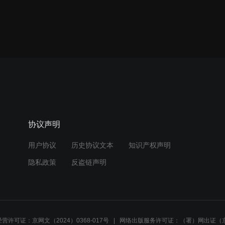
协议声明
用户协议
历史协议文本
知识产权声明
隐私政策
反盗链声明
营许可证：京网文（2024）0368-017号
网络出版服务许可证：（署）网出证（京