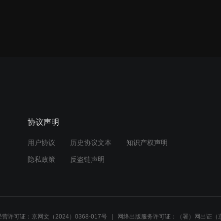
协议声明
用户协议
历史协议文本
知识产权声明
隐私政策
反盗链声明
营许可证：京网文（2024）0368-017号
网络出版服务许可证：（署）网出证（京