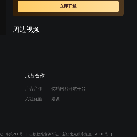
上演了一幕幕既令人捧腹又耐人寻味的人间喜剧。
立即开通
周边视频
揭明星内幕，两人深谈明星
情感问题
00:40
服务合作
老陈家庭的误会：妻提前更
年，女仍青春期
广告合作
优酷内容开放平台
01:30
入驻优酷
娱盘
税务所混乱升级，愤怒男子
威胁强行取发票
02:49
）字第266号
出版物经营许可证：新出发京批字第直150118号