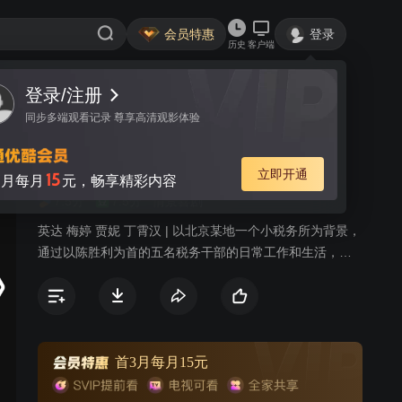
会员特惠
登录
历史
客户端
视频
讨论
8
税务所的故事
简介
7.5分
7.5分
情景喜剧
英达 梅婷 贾妮 丁霄汉 | 以北京某地一个小税务所为背景，
通过以陈胜利为首的五名税务干部的日常工作和生活，展
现当代生活的多彩画面，折射出税务干部和各色各样的纳
税人的人生百态、苦乐悲欢。剧中的五位男女主人公性格
各异，年龄、背景也有很大差别，他们各有各的生活观
念，各有各的兴趣爱好，各有各的问题、烦恼、弱点甚至
缺点。通过五位主人公之间、五位主人公和形形色色的纳
首3月每月15元
税人之间不断发生的碰撞，在基层税务所这个小天地里，