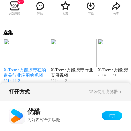
超清画质
评论
收藏
下载
分享
选集
2
03:00
03:01
X-Treme万能胶带在消
X-Treme万能胶带行业
X-Treme万能胶
2014-11-21
费品行业应用的视频
应用视频
2014-11-21
2014-11-21
打开方式
继续使用浏览器
Copyright©
2026
优酷 youku.com
版权所有
京ICP备06050721号-1
优酷
打开
为好内容全力以赴