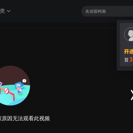
类
3
首
权原因无法观看此视频