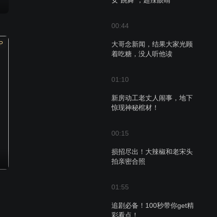
女“跳舞”，超辣眼睛
00:44
P
大哥念新闻，结果大家光顾
着吃糖，没人听他读
01:10
新房动工老丈人闹事，地下
惊现神秘棺材！
00:15
损招尽出！大辣椒和老宋头
拍亲密合照
01:55
追剧必备！100秒带你get精
彩看点！