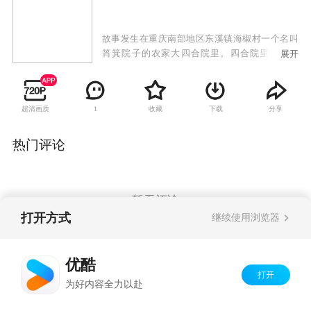
故事发生在重庆南部地区东溪镇海椒村一个名叫
筲箕院子的农家大四合院里。四合院里住着李
展开
家、陈家、张家、孔家四户农家，改革开放给这
个传统的农家院吹来了新时代的春风，在这里演
绎着他们的情感纠葛，撒下一串串欢笑和泪水。
超清画质
收藏
下载
分享
1
热门评论
暂无评论
打开方式
继续使用浏览器
Copyright©
2026
优酷 youku.com
版权所有
优酷
京ICP备06050721号-1
打开
为好内容全力以赴