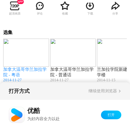
超清画质
评论
收藏
下载
分享
选集
0
02:14
02:18
Z
加拿大温哥华兰加拉学
加拿大温哥华兰加拉学
兰加拉学院新建
院 - 粤语
院 - 普通话
学楼
2014-11-27
2014-11-27
2014-11-15
打开方式
继续使用浏览器
Copyright©
2026
优酷 youku.com
版权所有
京ICP备06050721号-1
优酷
打开
为好内容全力以赴