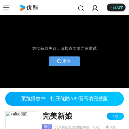
下载APP
数据获取失败，请检查网络之后重试
重试
预览播放中，打开优酷APP看高清完整版
完美新娘
+追
.
.
预告
兄弟身陷复仇感情纠葛
6.6分
共34集