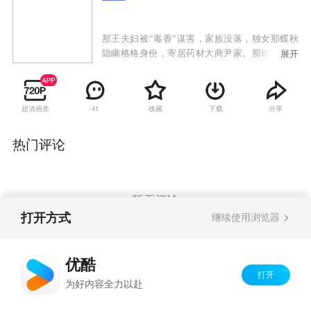
那王夫妇被“毒香”谋害，家族没落，独女那蝶秋
隐瞒格格身份，寄居药材大商尹家。那蝶秋潜心
展开
研制出绝世香料“醉蝶香”，意图引出仇人，却引
出彩蝶无数，以及楚子夏、莫负春兄弟二人。两
兄弟对那蝶秋一见钟情，随后那蝶秋辗转进入楚
超清画质
收藏
下载
分享
41
府，掌管整个香料生意。楚家养女楚子璎，因为
爱慕哥哥楚子夏，处处刁难折磨那蝶秋，那蝶秋
的表妹尹筱冬在与莫负春的接触中，心生爱慕。
热门评论
坠入情网的那蝶秋，意外得知楚父正是杀害她父
母的仇人！楚父面对那蝶秋，请死谢罪，那蝶秋
收手。然而，为了成全楚子夏与那蝶秋，楚父自
杀，楚子夏与那蝶秋的情感更加扑朔迷离……
暂无评论
打开方式
继续使用浏览器
Copyright©
2026
优酷 youku.com
版权所有
优酷
京ICP备06050721号-1
打开
为好内容全力以赴