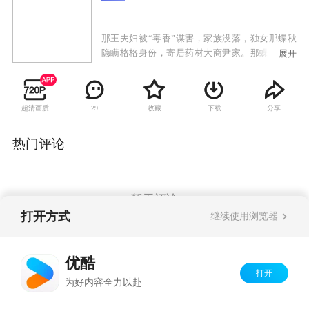
那王夫妇被“毒香”谋害，家族没落，独女那蝶秋
隐瞒格格身份，寄居药材大商尹家。那蝶秋潜心
展开
研制出绝世香料“醉蝶香”，意图引出仇人，却引
出彩蝶无数，以及楚子夏、莫负春兄弟二人。两
兄弟对那蝶秋一见钟情，随后那蝶秋辗转进入楚
超清画质
收藏
下载
分享
29
府，掌管整个香料生意。楚家养女楚子璎，因为
爱慕哥哥楚子夏，处处刁难折磨那蝶秋，那蝶秋
的表妹尹筱冬在与莫负春的接触中，心生爱慕。
热门评论
坠入情网的那蝶秋，意外得知楚父正是杀害她父
母的仇人！楚父面对那蝶秋，请死谢罪，那蝶秋
收手。然而，为了成全楚子夏与那蝶秋，楚父自
杀，楚子夏与那蝶秋的情感更加扑朔迷离……
暂无评论
打开方式
继续使用浏览器
Copyright©
2026
优酷 youku.com
版权所有
优酷
京ICP备06050721号-1
打开
为好内容全力以赴