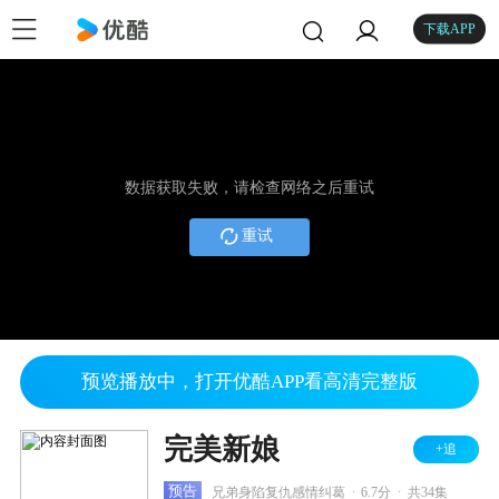
下载APP
数据获取失败，请检查网络之后重试
重试
预览播放中，打开优酷APP看高清完整版
完美新娘
+追
.
.
预告
兄弟身陷复仇感情纠葛
6.7分
共34集