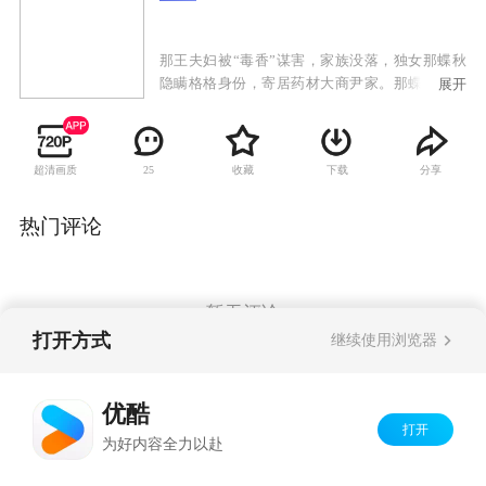
那王夫妇被“毒香”谋害，家族没落，独女那蝶秋
隐瞒格格身份，寄居药材大商尹家。那蝶秋潜心
展开
研制出绝世香料“醉蝶香”，意图引出仇人，却引
出彩蝶无数，以及楚子夏、莫负春兄弟二人。两
兄弟对那蝶秋一见钟情，随后那蝶秋辗转进入楚
超清画质
收藏
下载
分享
25
府，掌管整个香料生意。楚家养女楚子璎，因为
爱慕哥哥楚子夏，处处刁难折磨那蝶秋，那蝶秋
的表妹尹筱冬在与莫负春的接触中，心生爱慕。
热门评论
坠入情网的那蝶秋，意外得知楚父正是杀害她父
母的仇人！楚父面对那蝶秋，请死谢罪，那蝶秋
收手。然而，为了成全楚子夏与那蝶秋，楚父自
杀，楚子夏与那蝶秋的情感更加扑朔迷离……
暂无评论
打开方式
继续使用浏览器
Copyright©
2026
优酷 youku.com
版权所有
优酷
京ICP备06050721号-1
打开
为好内容全力以赴