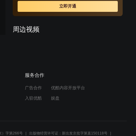
父母的仇人！楚父面对那蝶秋，请死谢罪，那蝶秋收手。
立即开通
然而，为了成全楚子夏与那蝶秋，楚父自杀，楚子夏与那
蝶秋的情感更加扑朔迷离……
周边视频
【完美新娘】莫负春怀疑邱
管家有问题，那蝶秋被告知
尹筱冬疯了
02:21
服务合作
玉蓉震三江冤家相见，不打
不相识
广告合作
优酷内容开放平台
01:02
入驻优酷
娱盘
伤心聚集地！纠缠虐恋何时
休
01:08
）字第266号
出版物经营许可证：新出发京批字第直150118号