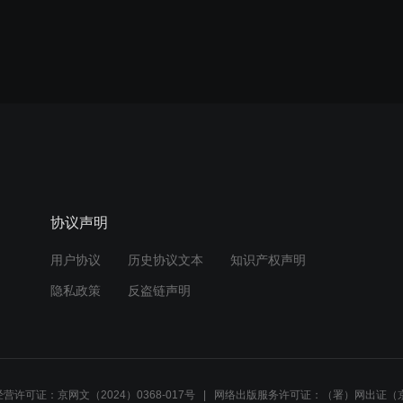
协议声明
用户协议
历史协议文本
知识产权声明
隐私政策
反盗链声明
营许可证：京网文（2024）0368-017号
网络出版服务许可证：（署）网出证（京