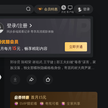
会员特惠
登录
历史
客户端
登录/注册
视频
讨论
32
同步多端观看记录 尊享高清观影体验
完美新娘
简介
立即开通
15
月每月
元，畅享精彩内容
中国/2013/兄弟身陷复仇感情纠葛
郭珍霓 陈昭荣 谢祖武 王宇婕 | 那王夫妇被“毒香”谋害，家
族没落，独女那蝶秋隐瞒格格身份，寄居药材大商尹家。
那蝶秋潜心研制出绝世香料“醉蝶香”，意图引出仇人，却引
出彩蝶无数，以及楚子夏、莫负春兄弟二人。两兄弟对那
蝶秋一见钟情，随后那蝶秋辗转进入楚府，掌管整个香料
生意。楚家养女楚子璎，因为爱慕哥哥楚子夏，处处刁难
折磨那蝶秋，那蝶秋的表妹尹筱冬在与莫负春的接触中，
首月15元
心生爱慕。坠入情网的那蝶秋，意外得知楚父正是杀害她