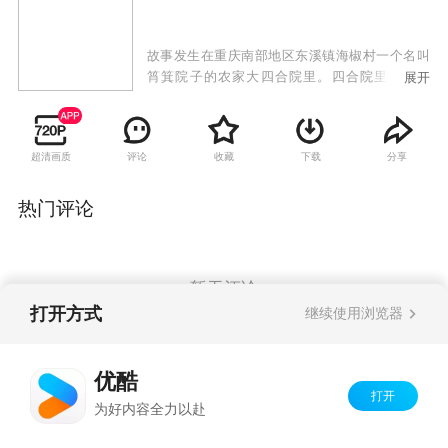
故事发生在重庆南部地区东溪镇海椒村一个名叫
筲箕院子的农家大四合院里。四合院里住着李
展开
家、陈家、张家、孔家四户农家，改革开放给这
个传统的农家院吹来了新时代的春风，在这里演
绎着他们的情感纠葛，撒下一串串欢笑和泪水。
超清画质
评论
收藏
下载
分享
热门评论
暂无评论
打开方式
继续使用浏览器
Copyright©
2026
优酷 youku.com
版权所有
优酷
京ICP备06050721号-1
打开
为好内容全力以赴