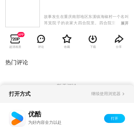
故事发生在重庆南部地区东溪镇海椒村一个名叫
筲箕院子的农家大四合院里。四合院里住着李
展开
家、陈家、张家、孔家四户农家，改革开放给这
个传统的农家院吹来了新时代的春风，在这里演
绎着他们的情感纠葛，撒下一串串欢笑和泪水。
超清画质
评论
收藏
下载
分享
热门评论
暂无评论
打开方式
继续使用浏览器
Copyright©
2026
优酷 youku.com
版权所有
优酷
京ICP备06050721号-1
打开
为好内容全力以赴