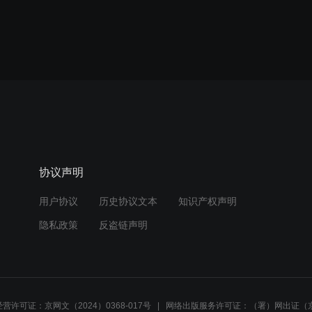
协议声明
用户协议
历史协议文本
知识产权声明
隐私政策
反盗链声明
营许可证：京网文（2024）0368-017号
网络出版服务许可证：（署）网出证（京