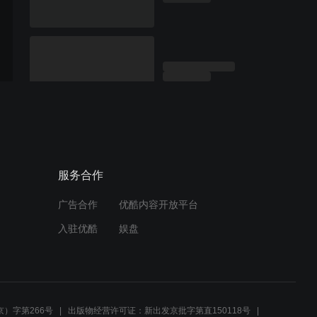
服务合作
广告合作
优酷内容开放平台
入驻优酷
娱盘
）字第266号
出版物经营许可证：新出发京批字第直150118号