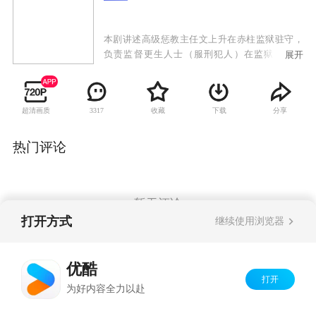
本剧讲述高级惩教主任文上升在赤柱监狱驻守，
负责监督更生人士（服刑犯人）在监狱中的纪
展开
律，面对犯人的凶狠横暴，他谋勇兼备，使人望
风而寒。其下属乔正桥体恤囚犯，但行事拓落不
羁，与文上升频生磨擦，后来受人开导，转往惩
超清画质
收藏
下载
分享
3317
教署职员训练院担任教官，发挥其所长。任职于
罗湖惩教所的姚爱嘉胸无大志，经过工作的锻
炼，逐渐找到人生意义。女囚丁好好命运多舛，
热门评论
在姚爱嘉的训练下幡然悔悟。隶属于更生事务组
的翁伟晋和迟春光竭尽心力，协助更生人士改过
自新。文上升由于之前婚姻的失败，以照顾妹妹
文上游为借口，始终刻意逃避感情问题，但却被
暂无评论
翁伟晋看穿，不过翁伟晋自身亦受家庭问题而烦
打开方式
继续使用浏览器
恼不已，幸好有文上升的前妻叶雅蕾和迟春光两
位红颜知己在旁开解。
Copyright©
2026
优酷 youku.com
版权所有
优酷
京ICP备06050721号-1
打开
为好内容全力以赴