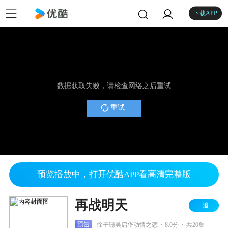
下载APP
数据获取失败，请检查网络之后重试
重试
预览播放中，打开优酷APP看高清完整版
再战明天
+追
.
.
预告
徐子珊吴启华动情之恋
8.0分
共20集